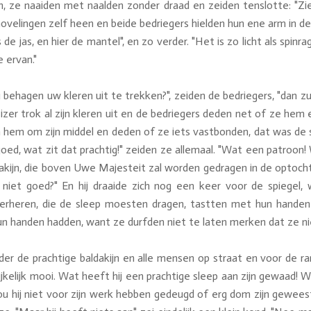
n, ze naaiden met naalden zonder draad en zeiden tenslotte: "Ziez
ovelingen zelf heen en beide bedriegers hielden hun ene arm in de
 is de jas, en hier de mantel", en zo verder. "Het is zo licht als sp
e ervan."
u behagen uw kleren uit te trekken?", zeiden de bedriegers, "dan 
zer trok al zijn kleren uit en de bedriegers deden net of ze hem
em om zijn middel en deden of ze iets vastbonden, dat was de 
goed, wat zit dat prachtig!" zeiden ze allemaal. "Wat een patroon
dakijn, die boven Uwe Majesteit zal worden gedragen in de optocht
et niet goed?" En hij draaide zich nog een keer voor de spiegel, 
heren, die de sleep moesten dragen, tastten met hun handen o
hun handen hadden, want ze durfden niet te laten merken dat ze ni
der de prachtige baldakijn en alle mensen op straat en voor de ra
jkelijk mooi. Wat heeft hij een prachtige sleep aan zijn gewaad! 
zou hij niet voor zijn werk hebben gedeugd of erg dom zijn gewee