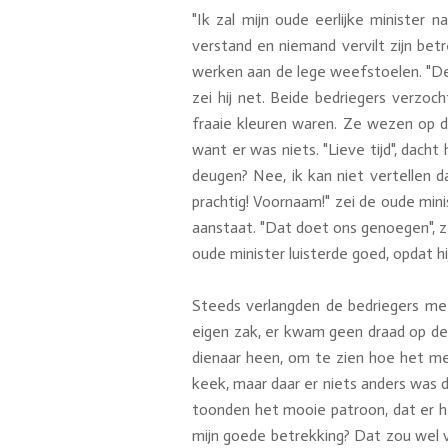
"Ik zal mijn oude eerlijke minister 
verstand en niemand vervilt zijn betr
werken aan de lege weefstoelen. "De 
zei hij net. Beide bedriegers verzo
fraaie kleuren waren. Ze wezen op d
want er was niets. "Lieve tijd", dach
deugen? Nee, ik kan niet vertellen da
prachtig! Voornaam!" zei de oude minis
aanstaat. "Dat doet ons genoegen", 
oude minister luisterde goed, opdat hi
Steeds verlangden de bedriegers me
eigen zak, er kwam geen draad op de 
dienaar heen, om te zien hoe het met
keek, maar daar er niets anders was d
toonden het mooie patroon, dat er hel
mijn goede betrekking? Dat zou wel vr