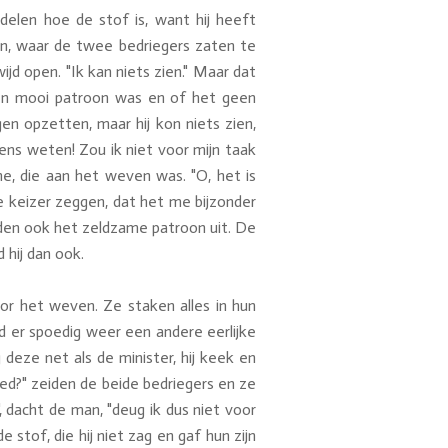
rdelen hoe de stof is, want hij heeft
nnen, waar de twee bedriegers zaten te
d open. "Ik kan niets zien." Maar dat
geen mooi patroon was en of het geen
n opzetten, maar hij kon niets zien,
mens weten! Zou ik niet voor mijn taak
ene, die aan het weven was. "O, het is
 de keizer zeggen, dat het me bijzonder
den ook het zeldzame patroon uit. De
 hij dan ook.
r het weven. Ze staken alles in hun
 er spoedig weer een andere eerlijke
deze net als de minister, hij keek en
oed?" zeiden de beide bedriegers en ze
, dacht de man, "deug ik dus niet voor
stof, die hij niet zag en gaf hun zijn