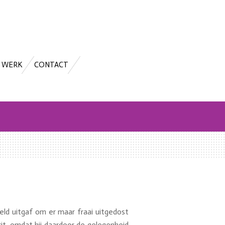
N WERK
CONTACT
 geld uitgaf om er maar fraai uitgedost
rit, omdat hij daardoor de gelegenheid