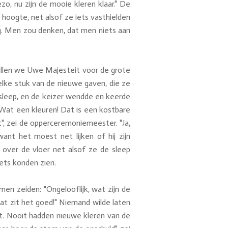
o, nu zijn de mooie kleren klaar." De
 hoogte, net alsof ze iets vasthielden
inrag. Men zou denken, dat men niets aan
zullen we Uwe Majesteit voor de grote
 elke stuk van de nieuwe gaven, die ze
sleep, en de keizer wendde en keerde
! Wat een kleuren! Dat is een kostbare
", zei de opperceremoniemeester. "Ja,
want het moest net lijken of hij zijn
ver de vloer net alsof ze de sleep
ets konden zien.
men zeiden: "Ongelooflijk, wat zijn de
Wat zit het goed!" Niemand wilde laten
st. Nooit hadden nieuwe kleren van de