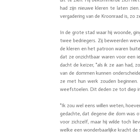
had zijn nieuwe kleren te laten zien
vergadering van de Kroonraad is, zo zei
In de grote stad waar hij woonde, gi
twee bedriegers. Zij beweerden wever
de kleren en het patroon waren buit
dat ze onzichtbaar waren voor een ie
dacht de keizer, "als ik ze aan had, 
van de dommen kunnen onderscheiden. 
ze met hun werk zouden beginnen. 
weefstoelen. Dit deden ze tot diep in
"Ik zou wel eens willen weten, hoever
gedachte, dat degene die dom was of z
voor zichzelf, maar hij wilde toch l
welke een wonderbaarlijke kracht de s