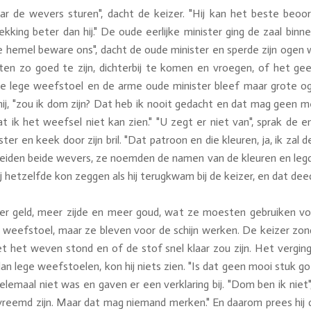
naar de wevers sturen", dacht de keizer. "Hij kan het beste beoo
ekking beter dan hij." De oude eerlijke minister ging de zaal bi
hemel beware ons", dacht de oude minister en sperde zijn ogen wij
chten zo goed te zijn, dichterbij te komen en vroegen, of het 
e lege weefstoel en de arme oude minister bleef maar grote oge
t hij, "zou ik dom zijn? Dat heb ik nooit gedacht en dat mag geen 
t ik het weefsel niet kan zien." "U zegt er niet van", sprak de 
ter en keek door zijn bril. "Dat patroon en die kleuren, ja, ik zal
zeiden beide wevers, ze noemden de namen van de kleuren en leg
j hetzelfde kon zeggen als hij terugkwam bij de keizer, en dat deed
er geld, meer zijde en meer goud, wat ze moesten gebruiken voo
weefstoel, maar ze bleven voor de schijn werken. De keizer zond
 het weven stond en of de stof snel klaar zou zijn. Het verging 
an lege weefstoelen, kon hij niets zien. "Is dat geen mooi stuk g
emaal niet was en gaven er een verklaring bij. "Dom ben ik niet"
eemd zijn. Maar dat mag niemand merken." En daarom prees hij de 