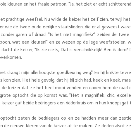
leuren en het fraaie patroon. "Ja, het ziet er echt schitterend uit
et prachtige weefsel. Nu wilde de keizer het zelf zien, terwijl 
 wie de twee oude eerlijke staatslieden, die er al geweest waren, g
 zonder garen of draad. "Is het niet magnifiek?" zeiden de twee
troon, wat een kleuren!" en ze wezen op de lege weefstoelen, w
 dacht de keizer, "Ik zie niets, Dat is verschrikkelijk! Ben ik dom
 overkomen.
 "het draagt mijn allerhoogste goedkeuring weg." En hij knikte t
ets kon zien. Het hele gevolg, dat hij bij zich had, keek en keek, m
s de keizer dat ze het heel mooi vonden en gaven hem de raad 
grote optocht die op komst was. "Het is magnifiek, chic, excell
De keizer gaf beide bedriegers een ridderkruis om in hun knoopsgat
optocht zaten de bedriegers op en ze hadden meer dan zest
 m de nieuwe kleren van de keizer af te maken. Ze deden alsof z