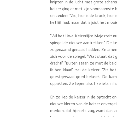
knipten in de lucht met grote schare
keizer ging er met zijn voornaamste h
en zeiden: "Zie, hier is de broek, hier
het lijf had, maar dat is juist het mooi
"Wil het Uwe Keizerlijke Majesteit n
spiegel de nieuwe aantrekken." De kei
zogenaamd genaaid hadden. Ze amen h
zich voor de spiegel. "Wat staat dat 
dracht!" "Buiten staan ze met de bal
ik ben klaar!" zei de keizer. "Zit h
geestgewaad goed bekeek. De kamer
oppakten. Ze liepen alsof ze iets in 
En zo liep de keizer in de optocht on
nieuwe kleren van de keizer onvergeli
merken, dat hij niets zag, want dan 