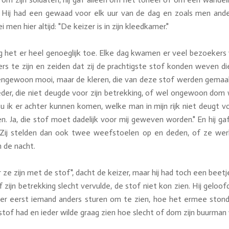
. Hij had een gewaad voor elk uur van de dag en zoals men ander
 men hier altijd: "De keizer is in zijn kleedkamer."
ng het er heel genoeglijk toe. Elke dag kwamen er veel bezoeker
s te zijn en zeiden dat zij de prachtigste stof konden weven di
engewoon mooi, maar de kleren, die van deze stof werden gemaak
der, die niet deugde voor zijn betrekking, of wel ongewoon dom w
zou ik er achter kunnen komen, welke man in mijn rijk niet deugt v
Ja, die stof moet dadelijk voor mij geweven worden." En hij gaf
Zij stelden dan ook twee weefstoelen op en deden, of ze wer
 de nacht.
 ze zijn met de stof", dacht de keizer, maar hij had toch een beet
ijn betrekking slecht vervulde, de stof niet kon zien. Hij geloofd
iever eerst iemand anders sturen om te zien, hoe het ermee stond
tof had en ieder wilde graag zien hoe slecht of dom zijn buurman