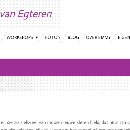
van Egteren
WORKSHOPS
FOTO'S
BLOG
OVER EMMY
EIGE
r, die zo zielsveel van mooie nieuwe kleren hield, dat hij al zijn
 om zijn soldaten, hij gaf alleen om het toneel of om een wandel