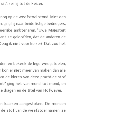
", zei hij tot de keizer.
het nog op de weefstoel stond. Met een
ing hij naar beide listige bedriegers,
 eerlijke ambtenaren. "Uwe Majesteit
ant ze geloofden, dat de anderen de
? Deug ik niet voor keizer? Dat zou het
evreden en bekeek de lege weegstoelen,
aar kon er niet meer van maken dan alle
om de kleren van deze prachtige stof
ent!" ging het van mond tot mond, en
 te dragen en de titel van Hofwever.
ien kaarsen aangestoken. De mensen
e de stof van de weefstoel namen, ze