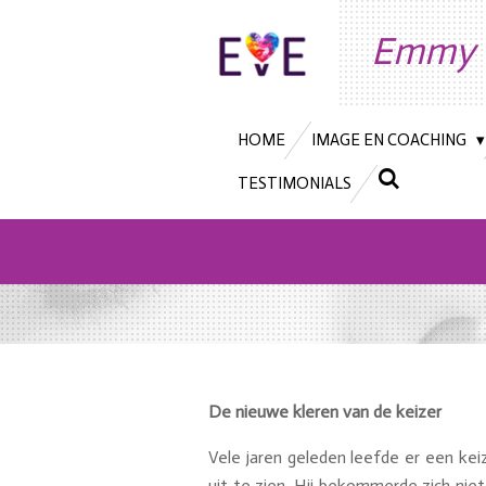
Ga
Emmy 
direct
naar
de
hoofdinhoud
HOME
IMAGE EN COACHING
TESTIMONIALS
De nieuwe kleren van de keizer
Vele jaren geleden leefde er een keize
uit te zien. Hij bekommerde zich niet