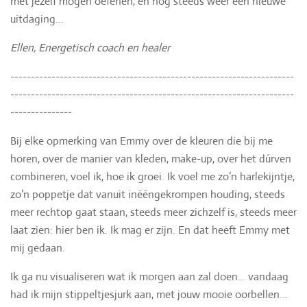
met jezelf mogen oefenen, en nog steeds weer een nieuwe
uitdaging...
Ellen, Energetisch coach en healer
---------------------------------------------------------------------
---------------------------------------------------------------------
---------------
Bij elke opmerking van Emmy over de kleuren die bij me
horen, over de manier van kleden, make-up, over het dúrven
combineren, voel ik, hoe ik groei. Ik voel me zo’n harlekijntje,
zo’n poppetje dat vanuit inééngekrompen houding, steeds
meer rechtop gaat staan, steeds meer zichzelf is, steeds meer
laat zien: hier ben ik. Ik mag er zijn. En dat heeft Emmy met
mij gedaan.
Ik ga nu visualiseren wat ik morgen aan zal doen… vandaag
had ik mijn stippeltjesjurk aan, met jouw mooie oorbellen...